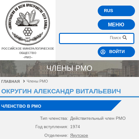
RUS
МЕНЮ
РОССИЙСКОЕ МИНЕРАЛОГИЧЕСКОЕ
ВОЙТИ
ОБЩЕСТВО
–РМО–
ЧЛЕНЫ РМО
Члены РМО
ГЛАВНАЯ
ОКРУГИН АЛЕКСАНДР ВИТАЛЬЕВИЧ
ЧЛЕНСТВО В РМО
Тип членства:
Действительный член РМО
Год вступления:
1974
Отделение:
Якутское