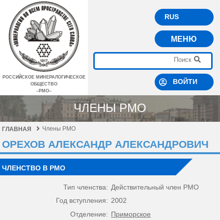
RUS
МЕНЮ
РОССИЙСКОЕ МИНЕРАЛОГИЧЕСКОЕ
ВОЙТИ
ОБЩЕСТВО
–РМО–
ЧЛЕНЫ РМО
Члены РМО
ГЛАВНАЯ
ОРЕХОВ АЛЕКСАНДР АЛЕКСАНДРОВИЧ
ЧЛЕНСТВО В РМО
Тип членства:
Действительный член РМО
Год вступления:
2002
Отделение:
Приморское