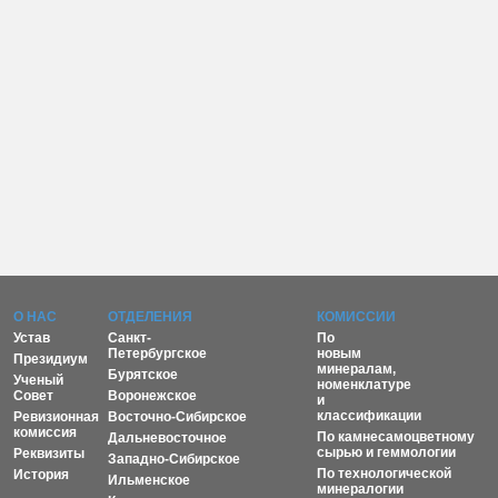
О НАС
ОТДЕЛЕНИЯ
КОМИССИИ
Устав
Санкт-
По
Петербургское
новым
Президиум
минералам,
Бурятское
Ученый
номенклатуре
Совет
Воронежское
и
классификации
Ревизионная
Восточно-Сибирское
комиссия
По камнесамоцветному
Дальневосточное
сырью и геммологии
Реквизиты
Западно-Сибирское
По технологической
История
Ильменское
минералогии