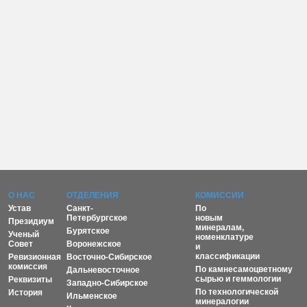
О НАС
ОТДЕЛЕНИЯ
КОМИССИИ
Устав
Санкт-
По
Петербургское
новым
Президиум
минералам,
Бурятское
Ученый
номенклатуре
Совет
Воронежское
и
классификации
Ревизионная
Восточно-Сибирское
комиссия
По камнесамоцветному
Дальневосточное
сырью и геммологии
Реквизиты
Западно-Сибирское
По технологической
История
Ильменское
минералогии