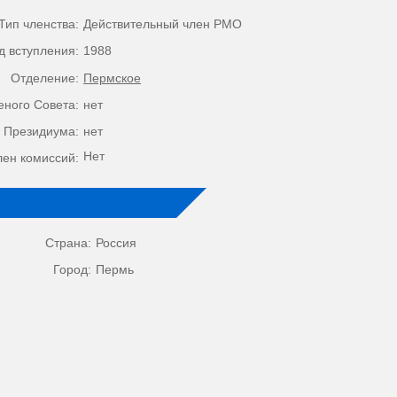
Тип членства:
Действительный член РМО
д вступления:
1988
Отделение:
Пермское
еного Совета:
нет
 Президиума:
нет
Нет
лен комиссий:
Страна:
Россия
Город:
Пермь