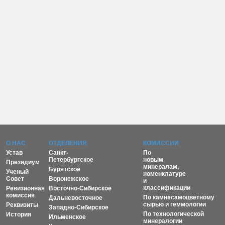
О НАС
ОТДЕЛЕНИЯ
КОМИССИИ
Устав
Санкт-
По
Петербургское
новым
Президиум
минералам,
Бурятское
Ученый
номенклатуре
Совет
Воронежское
и
классификации
Ревизионная
Восточно-Сибирское
комиссия
По камнесамоцветному
Дальневосточное
сырью и геммологии
Реквизиты
Западно-Сибирское
По технологической
История
Ильменское
минералогии