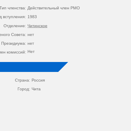
Тип членства:
Действительный член РМО
д вступления:
1983
Отделение:
Читинское
еного Совета:
нет
 Президиума:
нет
Нет
лен комиссий:
Страна:
Россия
Город:
Чита