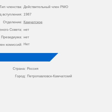
Тип членства:
Действительный член РМО
д вступления:
1987
Отделение:
Камчатское
еного Совета:
нет
 Президиума:
нет
Нет
лен комиссий:
Страна:
Россия
Город:
Петропавловск-Камчатский