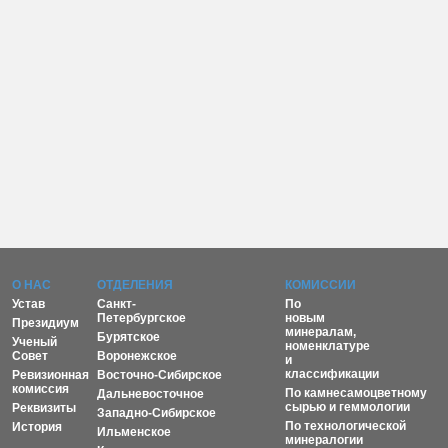
О НАС
ОТДЕЛЕНИЯ
КОМИССИИ
Устав
Санкт-
По
Петербургское
новым
Президиум
минералам,
Бурятское
Ученый
номенклатуре
Совет
Воронежское
и
классификации
Ревизионная
Восточно-Сибирское
комиссия
По камнесамоцветному
Дальневосточное
сырью и геммологии
Реквизиты
Западно-Сибирское
По технологической
История
Ильменское
минералогии