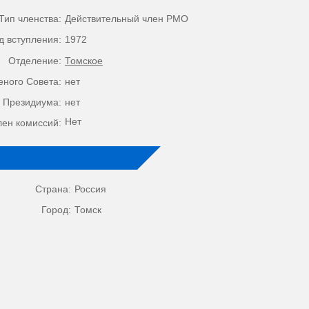
Тип членства:
Действительный член РМО
д вступления:
1972
Отделение:
Томское
еного Совета:
нет
 Президиума:
нет
Нет
лен комиссий:
Страна:
Россия
Город:
Томск