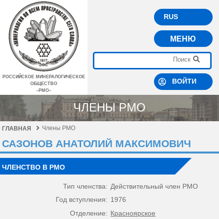
RUS
МЕНЮ
РОССИЙСКОЕ МИНЕРАЛОГИЧЕСКОЕ
ВОЙТИ
ОБЩЕСТВО
–РМО–
ЧЛЕНЫ РМО
Члены РМО
ГЛАВНАЯ
САЗОНОВ АНАТОЛИЙ МАКСИМОВИЧ
ЧЛЕНСТВО В РМО
Тип членства:
Действительный член РМО
Год вступления:
1976
Отделение:
Красноярское