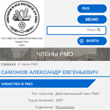
RUS
МЕНЮ
РОССИЙСКОЕ МИНЕРАЛОГИЧЕСКОЕ
ВОЙТИ
ОБЩЕСТВО
–РМО–
ЧЛЕНЫ РМО
Члены РМО
ГЛАВНАЯ
САМОНОВ АЛЕКСАНДР ЕВГЕНЬЕВИЧ
ЧЛЕНСТВО В РМО
Тип членства:
Действительный член РМО
Год вступления:
1987
Отделение:
Московское