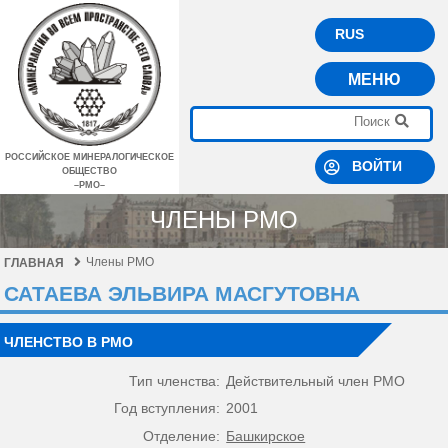
RUS
МЕНЮ
РОССИЙСКОЕ МИНЕРАЛОГИЧЕСКОЕ
ВОЙТИ
ОБЩЕСТВО
–РМО–
ЧЛЕНЫ РМО
Члены РМО
ГЛАВНАЯ
САТАЕВА ЭЛЬВИРА МАСГУТОВНА
ЧЛЕНСТВО В РМО
Тип членства:
Действительный член РМО
Год вступления:
2001
Отделение:
Башкирское