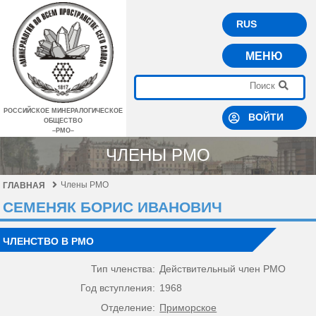
RUS
МЕНЮ
РОССИЙСКОЕ МИНЕРАЛОГИЧЕСКОЕ
ВОЙТИ
ОБЩЕСТВО
–РМО–
ЧЛЕНЫ РМО
Члены РМО
ГЛАВНАЯ
СЕМЕНЯК БОРИС ИВАНОВИЧ
ЧЛЕНСТВО В РМО
Тип членства:
Действительный член РМО
Год вступления:
1968
Отделение:
Приморское