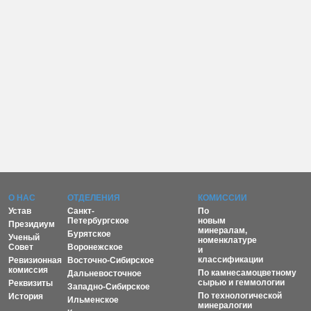
О НАС
ОТДЕЛЕНИЯ
КОМИССИИ
Устав
Санкт-
По
Петербургское
новым
Президиум
минералам,
Бурятское
Ученый
номенклатуре
Совет
Воронежское
и
классификации
Ревизионная
Восточно-Сибирское
комиссия
По камнесамоцветному
Дальневосточное
сырью и геммологии
Реквизиты
Западно-Сибирское
По технологической
История
Ильменское
минералогии