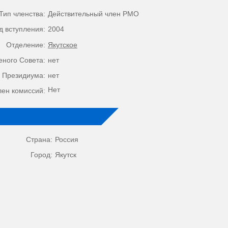
Тип членства:
Действительный член РМО
д вступления:
2004
Отделение:
Якутское
еного Совета:
нет
 Президиума:
нет
Нет
лен комиссий:
Страна:
Россия
Город:
Якутск