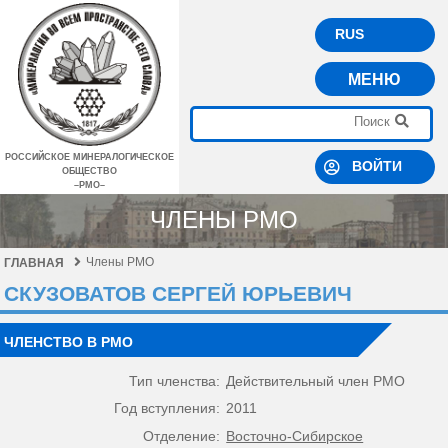
RUS
МЕНЮ
РОССИЙСКОЕ МИНЕРАЛОГИЧЕСКОЕ
ВОЙТИ
ОБЩЕСТВО
–РМО–
ЧЛЕНЫ РМО
Члены РМО
ГЛАВНАЯ
СКУЗОВАТОВ СЕРГЕЙ ЮРЬЕВИЧ
ЧЛЕНСТВО В РМО
Тип членства:
Действительный член РМО
Год вступления:
2011
Отделение:
Восточно-Сибирское