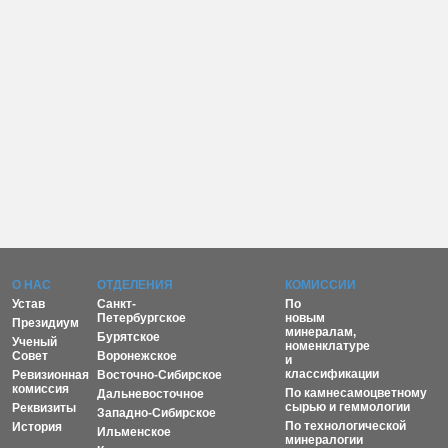
О НАС
ОТДЕЛЕНИЯ
КОМИССИИ
Устав
Санкт-
По
Петербургское
новым
Президиум
минералам,
Бурятское
Ученый
номенклатуре
Совет
Воронежское
и
классификации
Ревизионная
Восточно-Сибирское
комиссия
По камнесамоцветному
Дальневосточное
сырью и геммологии
Реквизиты
Западно-Сибирское
По технологической
История
Ильменское
минералогии