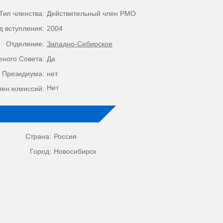
Тип членства:
Действительный член РМО
д вступления:
2004
Отделение:
Западно-Сибирское
еного Совета:
Да
 Президиума:
нет
Нет
лен комиссий:
Страна:
Россия
Город:
Новосибирск