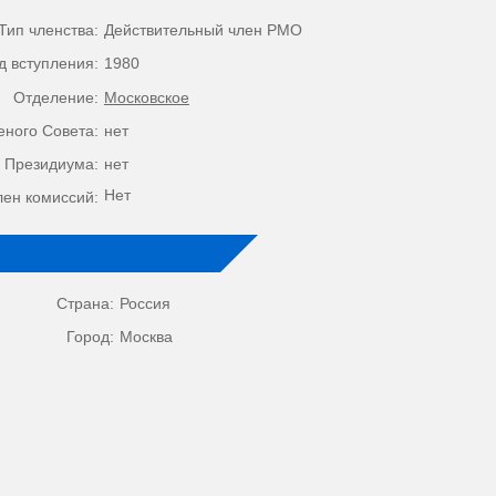
Тип членства:
Действительный член РМО
д вступления:
1980
Отделение:
Московское
еного Совета:
нет
 Президиума:
нет
Нет
лен комиссий:
Страна:
Россия
Город:
Москва