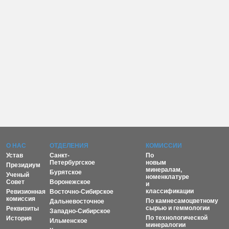
О НАС
ОТДЕЛЕНИЯ
КОМИССИИ
Устав
Санкт-
По
Петербургское
новым
Президиум
минералам,
Бурятское
Ученый
номенклатуре
Совет
Воронежское
и
классификации
Ревизионная
Восточно-Сибирское
комиссия
По камнесамоцветному
Дальневосточное
сырью и геммологии
Реквизиты
Западно-Сибирское
По технологической
История
Ильменское
минералогии