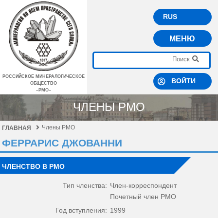
RUS
МЕНЮ
РОССИЙСКОЕ МИНЕРАЛОГИЧЕСКОЕ
ВОЙТИ
ОБЩЕСТВО
–РМО–
ЧЛЕНЫ РМО
Члены РМО
ГЛАВНАЯ
ФЕРРАРИС ДЖОВАННИ
ЧЛЕНСТВО В РМО
Тип членства:
Член-корреспондент
Почетный член РМО
Год вступления:
1999