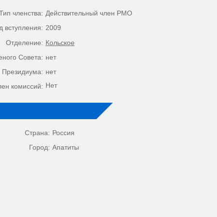
Тип членства:
Действительный член РМО
д вступления:
2009
Отделение:
Кольское
еного Совета:
нет
 Президиума:
нет
Нет
лен комиссий:
Страна:
Россия
Город:
Апатиты