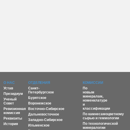
О НАС
ОТДЕЛЕНИЯ
КОМИССИИ
Устав
Санкт-
По
Петербургское
новым
Президиум
минералам,
Бурятское
Ученый
номенклатуре
Совет
Воронежское
и
классификации
Ревизионная
Восточно-Сибирское
комиссия
По камнесамоцветному
Дальневосточное
сырью и геммологии
Реквизиты
Западно-Сибирское
По технологической
История
Ильменское
минералогии