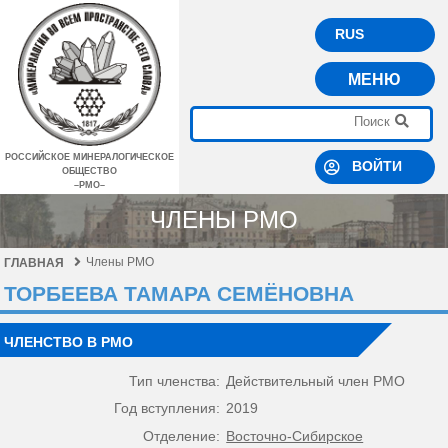
RUS
МЕНЮ
РОССИЙСКОЕ МИНЕРАЛОГИЧЕСКОЕ
ВОЙТИ
ОБЩЕСТВО
–РМО–
ЧЛЕНЫ РМО
Члены РМО
ГЛАВНАЯ
ТОРБЕЕВА ТАМАРА СЕМЁНОВНА
ЧЛЕНСТВО В РМО
Тип членства:
Действительный член РМО
Год вступления:
2019
Отделение:
Восточно-Сибирское