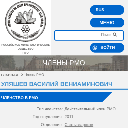
RUS
МЕНЮ
РОССИЙСКОЕ МИНЕРАЛОГИЧЕСКОЕ
ВОЙТИ
ОБЩЕСТВО
–РМО–
ЧЛЕНЫ РМО
Члены РМО
ГЛАВНАЯ
УЛЯШЕВ ВАСИЛИЙ ВЕНИАМИНОВИЧ
ЧЛЕНСТВО В РМО
Тип членства:
Действительный член РМО
Год вступления:
2011
Отделение:
Сыктывкарское