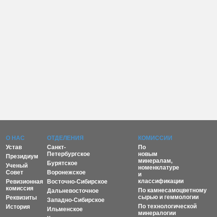
О НАС
ОТДЕЛЕНИЯ
КОМИССИИ
Устав
Санкт-
По
Петербургское
новым
Президиум
минералам,
Бурятское
Ученый
номенклатуре
Совет
Воронежское
и
классификации
Ревизионная
Восточно-Сибирское
комиссия
По камнесамоцветному
Дальневосточное
сырью и геммологии
Реквизиты
Западно-Сибирское
По технологической
История
Ильменское
минералогии