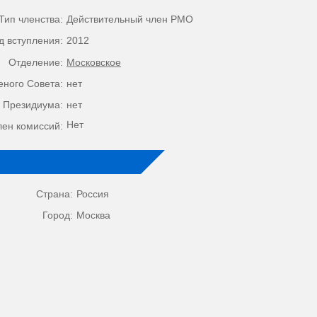
Тип членства:
Действительный член РМО
д вступления:
2012
Отделение:
Московское
еного Совета:
нет
 Президиума:
нет
Нет
лен комиссий:
Страна:
Россия
Город:
Москва