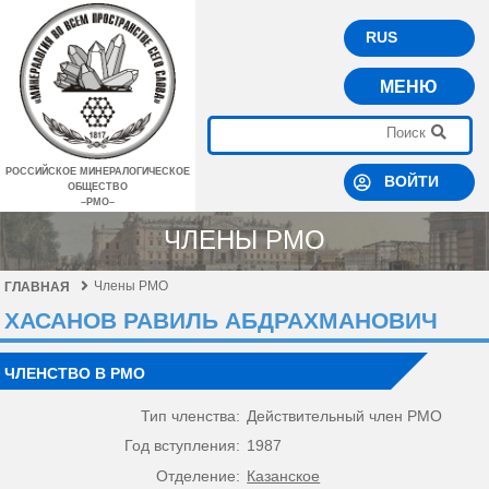
RUS
МЕНЮ
РОССИЙСКОЕ МИНЕРАЛОГИЧЕСКОЕ
ВОЙТИ
ОБЩЕСТВО
–РМО–
ЧЛЕНЫ РМО
Члены РМО
ГЛАВНАЯ
ХАСАНОВ РАВИЛЬ АБДРАХМАНОВИЧ
ЧЛЕНСТВО В РМО
Тип членства:
Действительный член РМО
Год вступления:
1987
Отделение:
Казанское