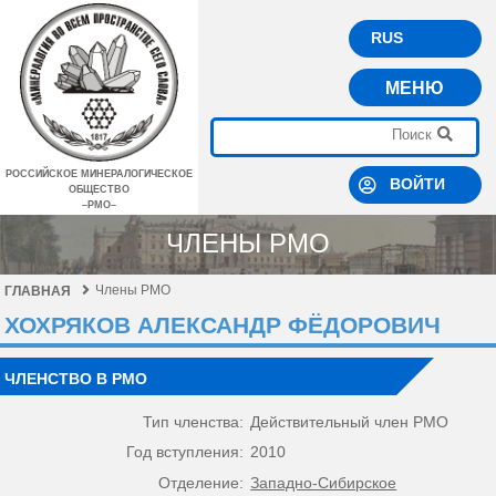
RUS
МЕНЮ
РОССИЙСКОЕ МИНЕРАЛОГИЧЕСКОЕ
ВОЙТИ
ОБЩЕСТВО
–РМО–
ЧЛЕНЫ РМО
Члены РМО
ГЛАВНАЯ
ХОХРЯКОВ АЛЕКСАНДР ФЁДОРОВИЧ
ЧЛЕНСТВО В РМО
Тип членства:
Действительный член РМО
Год вступления:
2010
Отделение:
Западно-Сибирское