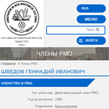
RUS
МЕНЮ
РОССИЙСКОЕ МИНЕРАЛОГИЧЕСКОЕ
ВОЙТИ
ОБЩЕСТВО
–РМО–
ЧЛЕНЫ РМО
Члены РМО
ГЛАВНАЯ
ШВЕДОВ ГЕННАДИЙ ИВАНОВИЧ
ЧЛЕНСТВО В РМО
Тип членства:
Действительный член РМО
Год вступления:
1982
Отделение:
Красноярское