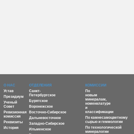
О НАС
ОТДЕЛЕНИЯ
КОМИССИИ
Устав
Санкт-
По
Петербургское
новым
Президиум
минералам,
Бурятское
Ученый
номенклатуре
Совет
Воронежское
и
классификации
Ревизионная
Восточно-Сибирское
комиссия
По камнесамоцветному
Дальневосточное
сырью и геммологии
Реквизиты
Западно-Сибирское
По технологической
История
Ильменское
минералогии