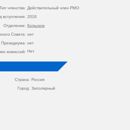
Тип членства:
Действительный член РМО
д вступления:
2018
Отделение:
Кольское
еного Совета:
нет
 Президиума:
нет
Нет
лен комиссий:
Страна:
Россия
Город:
Заполярный