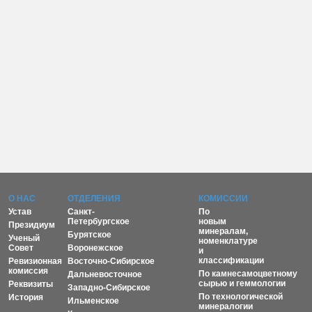
О НАС
ОТДЕЛЕНИЯ
КОМИССИИ
Устав
Санкт-
По
Петербургское
новым
Президиум
минералам,
Бурятское
Ученый
номенклатуре
Совет
Воронежское
и
классификации
Ревизионная
Восточно-Сибирское
комиссия
По камнесамоцветному
Дальневосточное
сырью и геммологии
Реквизиты
Западно-Сибирское
По технологической
История
Ильменское
минералогии