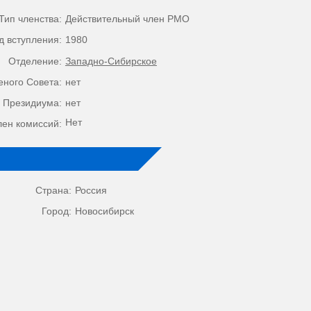
Тип членства:
Действительный член РМО
д вступления:
1980
Отделение:
Западно-Сибирское
еного Совета:
нет
 Президиума:
нет
Нет
лен комиссий:
Страна:
Россия
Город:
Новосибирск