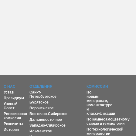
О НАС
ОТДЕЛЕНИЯ
КОМИССИИ
Устав
Санкт-
По
Петербургское
новым
Президиум
минералам,
Бурятское
Ученый
номенклатуре
Совет
Воронежское
и
классификации
Ревизионная
Восточно-Сибирское
комиссия
По камнесамоцветному
Дальневосточное
сырью и геммологии
Реквизиты
Западно-Сибирское
По технологической
История
Ильменское
минералогии