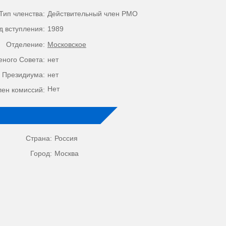
Тип членства:
Действительный член РМО
д вступления:
1989
Отделение:
Московское
еного Совета:
нет
 Президиума:
нет
Нет
лен комиссий:
Страна:
Россия
Город:
Москва