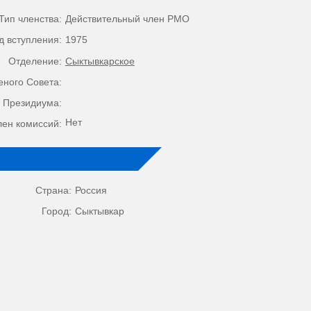
Тип членства:
Действительный член РМО
д вступления:
1975
Отделение:
Сыктывкарское
еного Совета:
 Президиума:
Нет
лен комиссий:
Страна:
Россия
Город:
Сыктывкар