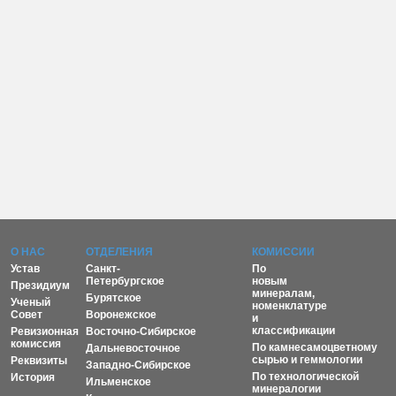
О НАС
ОТДЕЛЕНИЯ
КОМИССИИ
Устав
Санкт-
По
Петербургское
новым
Президиум
минералам,
Бурятское
Ученый
номенклатуре
Совет
Воронежское
и
классификации
Ревизионная
Восточно-Сибирское
комиссия
По камнесамоцветному
Дальневосточное
сырью и геммологии
Реквизиты
Западно-Сибирское
По технологической
История
Ильменское
минералогии