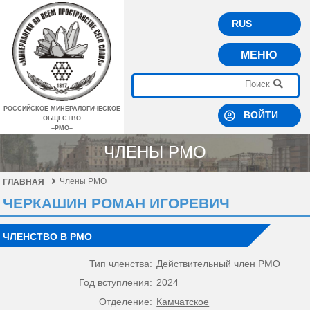
RUS
МЕНЮ
РОССИЙСКОЕ МИНЕРАЛОГИЧЕСКОЕ
ВОЙТИ
ОБЩЕСТВО
–РМО–
ЧЛЕНЫ РМО
Члены РМО
ГЛАВНАЯ
ЧЕРКАШИН РОМАН ИГОРЕВИЧ
ЧЛЕНСТВО В РМО
Тип членства:
Действительный член РМО
Год вступления:
2024
Отделение:
Камчатское