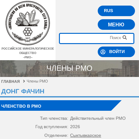
RUS
МЕНЮ
РОССИЙСКОЕ МИНЕРАЛОГИЧЕСКОЕ
ВОЙТИ
ОБЩЕСТВО
–РМО–
ЧЛЕНЫ РМО
Члены РМО
ГЛАВНАЯ
ДОНГ ФАЧИН
ЧЛЕНСТВО В РМО
Тип членства:
Действительный член РМО
Год вступления:
2026
Отделение:
Сыктывкарское