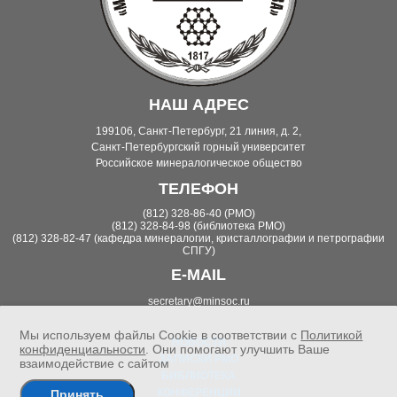
НАШ АДРЕС
199106, Санкт-Петербург, 21 линия, д. 2,
Санкт-Петербургский горный университет
Российское минералогическое общество
ТЕЛЕФОН
(812) 328-86-40 (РМО)
(812) 328-84-98 (библиотека РМО)
(812) 328-82-47 (кафедра минералогии, кристаллографии и петрографии
СПГУ)
E-MAIL
secretary@minsoc.ru
Мы используем файлы Cookie в соответствии с
Политикой
НОВОСТИ
конфиденциальности
. Они помогают улучшить Ваше
ЗАПИСКИ РМО
взаимодействие с сайтом
БИБЛИОТЕКА
КОНФЕРЕНЦИИ
Принять