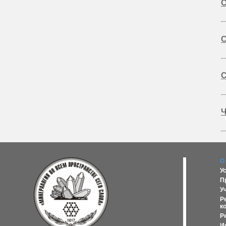
С
С
С
Ч
О
У
П
У
Р
к
Р
И