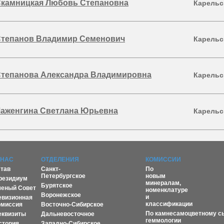
камницкая Любовь Степановна
Карельс
тепанов Владимир Семенович
Карельс
тепанова Александра Владимировна
Карельс
аженгина Светлана Юрьевна
Карельс
 НАС
ОТДЕЛЕНИЯ
КОМИССИИ
став
Санкт-
По
Петербургское
новым
резидиум
минералам,
Бурятское
ченый Совет
номенклатуре
Воронежское
и
евизионная
классификации
омиссия
Восточно-Сибирское
По камнесамоцветному с
еквизиты
Дальневосточное
геммологии
стория
Западно-Сибирское