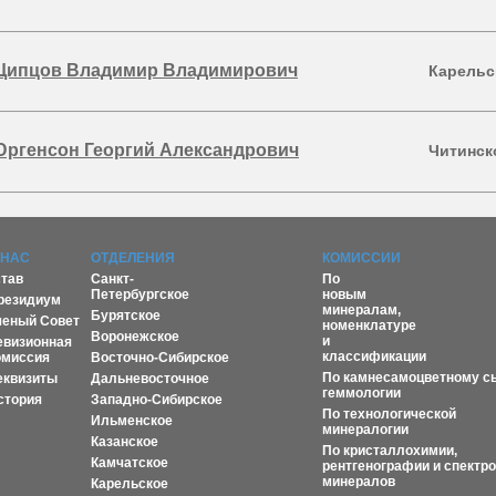
ипцов Владимир Владимирович
Карельс
ргенсон Георгий Александрович
Читинск
 НАС
ОТДЕЛЕНИЯ
КОМИССИИ
став
Санкт-
По
Петербургское
новым
резидиум
минералам,
Бурятское
ченый Совет
номенклатуре
Воронежское
и
евизионная
классификации
омиссия
Восточно-Сибирское
По камнесамоцветному с
еквизиты
Дальневосточное
геммологии
стория
Западно-Сибирское
По технологической
Ильменское
минералогии
Казанское
По кристаллохимии,
Камчатское
рентгенографии и спектр
минералов
Карельское