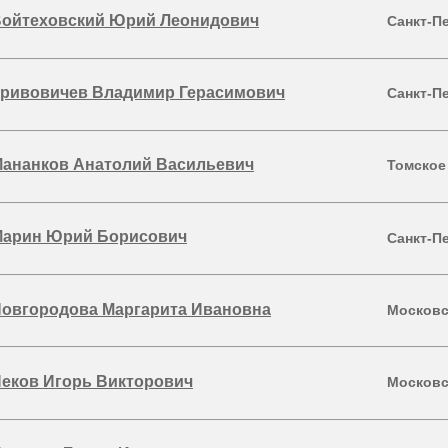
ойтеховский Юрий Леонидович
Санкт-П
ривовичев Владимир Герасимович
Санкт-П
ананков Анатолий Васильевич
Томское
арин Юрий Борисович
Санкт-П
овгородова Маргарита Ивановна
Московс
еков Игорь Викторович
Московс