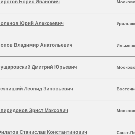
ирогов Борис Иванович
Московс
оленов Юрий Алексеевич
Уральск
опов Владимир Анатольевич
Ильменс
ущаровский Дмитрий Юрьевич
Московс
езницкий Леонид Зиновьевич
Восточн
пиридонов Эрнст Максович
Московс
илатов Станислав Константинович
Санкт-П