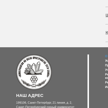
Щ
Ю
О
У
П
У
Р
к
Р
И
НАШ АДРЕС
199106, Санкт-Петербург, 21 линия, д. 2,
Санкт-Петербургский горный университет