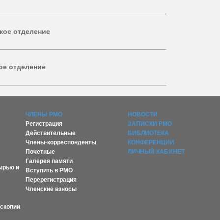
кое отделение
ое отделение
ЧЛЕНЫ РМО
НОВОСТИ
Регистрация
ЗАПИСКИ РМО
Действительные
БИБЛИОТЕКА
Члены-корреспонденты
КОНФЕРЕНЦИИ
Почетные
ЛИЧНЫЙ КАБИНЕТ
Галерея памяти
ырью и
Вступить в РМО
Перерегистрация
Членские взносы
оскопии