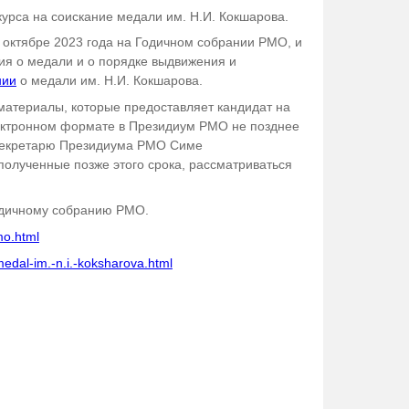
курса на соискание медали им. Н.И. Кокшарова.
 октябре 2023 года на Годичном собрании РМО, и
ия о медали и о порядке выдвижения и
нии
о медали им. Н.И. Кокшарова.
материалы, которые предоставляет кандидат на
ектронном формате в Президиум РМО не позднее
у секретарю Президиума РМО Симе
, полученные позже этого срока, рассматриваться
Годичному собранию РМО.
mo.html
medal-im.-n.i.-koksharova.html