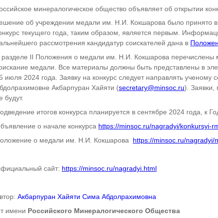
оссийское минералогическое общество объявляет об открытии кон
ешение об учреждении медали им. Н.И. Кокшарова было принято в
онкурс текущего года, таким образом, является первым. Информац
альнейшего рассмотрения кандидатур соискателей дана в
Положе
 разделе II Положения о медали им. Н.И. Кокшарова перечислены 
оискание медали. Все материалы должны быть представлены в эл
5 июля 2024 года. Заявку на конкурс следует направлять ученом
бдолрахимовне Акбарпуран Хайяти (
secretary@minsoc.ru
). Заявки
е будут.
одведение итогов конкурса планируется в сентябре 2024 года, к 
бъявление о начале конкурса
https://minsoc.ru/nagradyi/konkursyi-r
оложение о медали им. Н.И. Кокшарова
https://minsoc.ru/nagradyi/
фициальный сайт:
https://minsoc.ru/nagradyi.html
втор:
Акбарпуран Хайяти Сима Абдолрахимовна
т имени
Российского Минералогического Общества