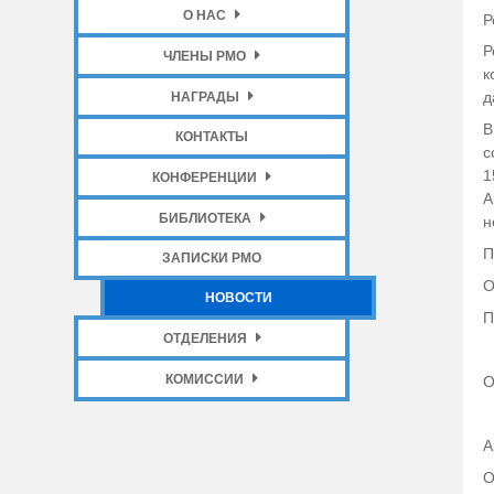
О НАС
Р
Р
ЧЛЕНЫ РМО
к
д
НАГРАДЫ
В
КОНТАКТЫ
с
1
КОНФЕРЕНЦИИ
А
БИБЛИОТЕКА
н
П
ЗАПИСКИ РМО
О
НОВОСТИ
П
ОТДЕЛЕНИЯ
КОМИССИИ
О
А
О