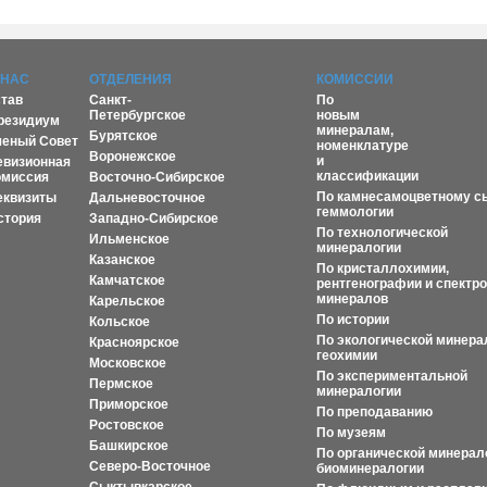
 НАС
ОТДЕЛЕНИЯ
КОМИССИИ
став
Санкт-
По
Петербургское
новым
резидиум
минералам,
Бурятское
ченый Совет
номенклатуре
Воронежское
и
евизионная
классификации
омиссия
Восточно-Сибирское
По камнесамоцветному с
еквизиты
Дальневосточное
геммологии
стория
Западно-Сибирское
По технологической
Ильменское
минералогии
Казанское
По кристаллохимии,
Камчатское
рентгенографии и спектр
минералов
Карельское
По истории
Кольское
По экологической минера
Красноярское
геохимии
Московское
По экспериментальной
Пермское
минералогии
Приморское
По преподаванию
Ростовское
По музеям
Башкирское
По органической минерал
Северо-Восточное
биоминералогии
Сыктывкарское