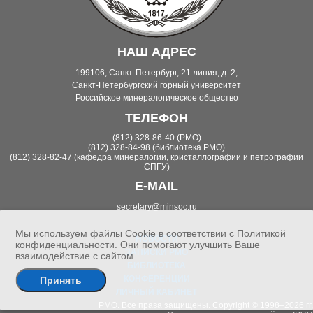
НАШ АДРЕС
199106, Санкт-Петербург, 21 линия, д. 2,
Санкт-Петербургский горный университет
Российское минералогическое общество
ТЕЛЕФОН
(812) 328-86-40 (РМО)
(812) 328-84-98 (библиотека РМО)
(812) 328-82-47 (кафедра минералогии, кристаллографии и петрографии
СПГУ)
E-MAIL
secretary@minsoc.ru
Мы используем файлы Cookie в соответствии с
Политикой
НОВОСТИ
конфиденциальности
. Они помогают улучшить Ваше
ЗАПИСКИ РМО
взаимодействие с сайтом
БИБЛИОТЕКА
КОНФЕРЕНЦИИ
Принять
ЛИЧНЫЙ КАБИНЕТ
РМО. Все права защищены. Copyright © 1998–2026 гг.