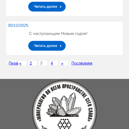
Читать далее
30/12/2025
С наступающим Новым годом!
Читать далее
Первая
«
2
3
4
»
Последняя