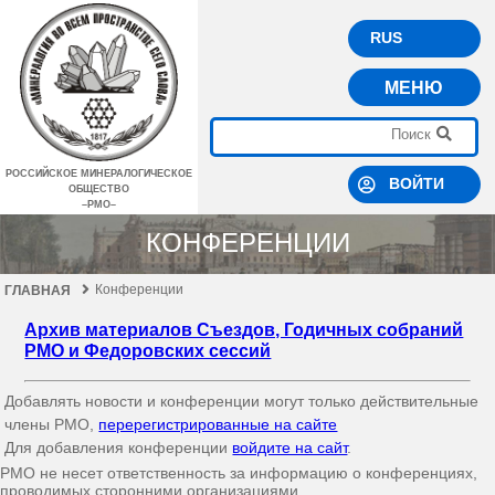
RUS
МЕНЮ
РОССИЙСКОЕ МИНЕРАЛОГИЧЕСКОЕ
ВОЙТИ
ОБЩЕСТВО
–РМО–
КОНФЕРЕНЦИИ
Конференции
ГЛАВНАЯ
Архив материалов Съездов, Годичных собраний
РМО и Федоровских сессий
Добавлять новости и конференции могут только действительные
члены РМО,
перерегистрированные на сайте
Для добавления конференции
войдите на сайт
.
РМО не несет ответственность за информацию о конференциях,
проводимых сторонними организациями.