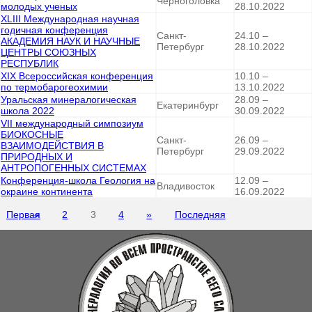
Черноголовка
молодых ученых
28.10.2022
XLIII Международная научная
годичная конференция
Санкт-
24.10 –
АКАДЕМИЯ НАУК И НАУЧНЫЕ
Петербург
28.10.2022
ЦЕНТРЫ СОЮЗНЫХ
РЕСПУБЛИК
XIX Всероссийская конференция
10.10 –
по термобарогеохимии
13.10.2022
Уральская минералогическая
28.09 –
Екатеринбург
школа 2022
30.09.2022
VII международный симпозиум
БИОКОСНЫЕ
Санкт-
26.09 –
ВЗАИМОДЕЙСТВИЯ В
Петербург
29.09.2022
ПРИРОДНЫХ И
АНТРОПОГЕННЫХ СИСТЕМАХ
Конференция-школа Геология на
12.09 –
Владивосток
окраине континента
16.09.2022
Первая
«
2
3
4
»
Последняя